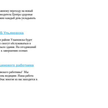
плавному переходу на новый
ководитель Центра здоровья
ужно каждый день укладывать
КБ Ульяновска
 районе Ульяновска будет
я смогут обслуживаться в
рыло здания. На сегодняшний
я к завершению осенью
цинского работника
инского работника! Мы
знь медицине. Наша работа
час многие из нас находятся в