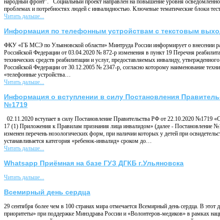
народный фронт". Социальный проект направлен на повышение уровня осведомленно
проблемах и потребностях людей с инвалидностью. Ключевые тематические блоки тес
Читать дальше...
Информация по телефонным устройствам с текстовым вых
ФКУ «ГБ МСЭ по Ульяновской области» Минтруда России информирует о внесении р
Российской Федерации от 03.04.2020 № 872-р изменения в пункт 19 Перечня реабили
технических средств реабилитации и услуг, предоставляемых инвалиду, утвержденног
Российской Федерации от 30.12.2005 № 2347-р, согласно которому наименование техни
«телефонные устройства…
Читать дальше...
Информация о вступлении в силу Постановления Правительс
№1719
02.11.2020 вступает в силу Постановление Правительства РФ от 22.10.2020 №1719 «О
17 (1) Приложения к Правилам признания лица инвалидом» (далее - Постановление 
изменен перечень нозологических форм, при наличии которых у детей при освидетел
устанавливается категория «ребенок-инвалид» сроком до…
Читать дальше...
Whatsapp Приёмная на базе ГУЗ ДГКБ г.Ульяновска
Читать дальше...
Всемирный день сердца
29 сентября более чем в 100 странах мира отмечается Всемирный день сердца. В это
приоритеты» при поддержке Минздрава России и «Волонтеров-медиков» в рамках нац