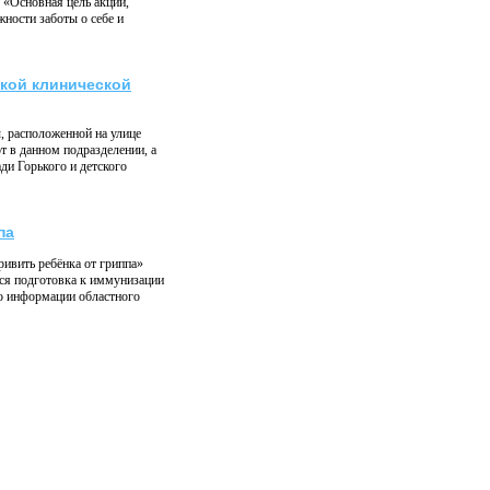
 «Основная цель акций,
ности заботы о себе и
кой клинической
, расположенной на улице
т в данном подразделении, а
и Горького и детского
па
 привить ребёнка от гриппа»
ся подготовка к иммунизации
По информации областного