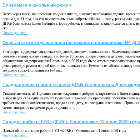
Вливаемся в школьный режим
Всего через месяц ваш ребенок пойдет в школу, а значит, необходимо уделить время 
режим дня. О том, как его осуществить и как собрать ребенка в школу, рассказала ру
ДГКБ Ульяновска Елена Рябинова. Если ребенок в каникулы поздно ложился спать, н
его…
Читать дальше...
Осенью этого года завершится ремонт в поликлинике N4 ДГ
Благодаря поддержке нацпроекта «Здравоохранение» поликлиника в Железнодорожном
соответствовать новым стандартам. Более 10 тысяч прикрепленного детского населени
обновленном медучреждении.Напомним, в 2019 году было отремонтировано правое к
день проходит ремонт второй половины поликлиники. Ремонтные работы планируютс
текущего года.«Поликлиника №4 на…
Читать дальше...
Поздравление главного врача ДГКБ Ульяновска с Днём меди
Уважаемые коллеги! Примите самые искренние и добрые поздравления с Днем медиц
выбрали для себя одну из самых гуманных и важнейших профессий, посвятив свою жи
требует высокой компетентности, преданности делу, милосердия и терпения. Прямо сей
самом эпицентре пандемии ради здоровья и…
Читать дальше...
Порядок работы ГУЗ «ДГКБ г. Ульяновска» 01 июля 2020 года
Приказ об организации работы ГУЗ «ДГКБ г. Ульяновска» 01 июля 2020 года
Читать дальше...