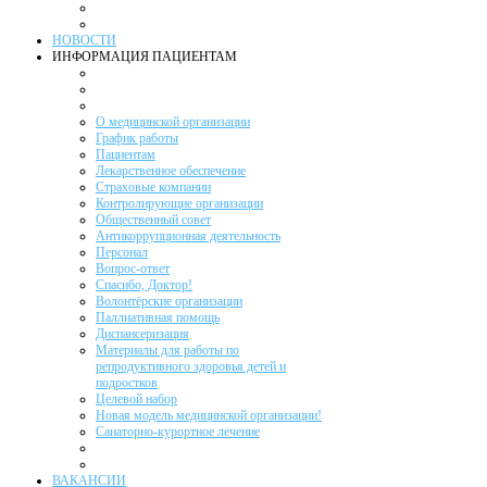
НОВОСТИ
ИНФОРМАЦИЯ ПАЦИЕНТАМ
О медицинской организации
График работы
Пациентам
Лекарственное обеспечение
Страховые компании
Контролирующие организации
Общественный совет
Антикоррупционная деятельность
Персонал
Вопрос-ответ
Спасибо, Доктор!
Волонтёрские организации
Паллиативная помощь
Диспансеризация
Материалы для работы по
репродуктивного здоровья детей и
подростков
Целевой набор
Новая модель медицинской организации!
Санаторно-курортное лечение
ВАКАНСИИ