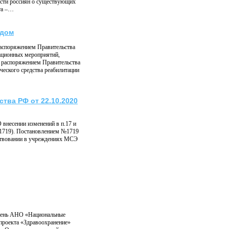
сти россиян о существующих
та –…
одом
аспоряжением Правительства
тационных мероприятий,
о распоряжением Правительства
ческого средства реабилитации
тва РФ от 22.10.2020
 внесении изменений в п.17 и
№1719). Постановлением №1719
ьствовании в учреждениях МСЭ
т день АНО «Национальные
проекта «Здравоохранение»