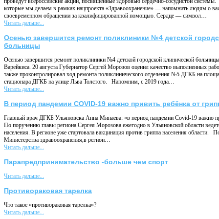
проведут всероссийские акции, посвященные здоровью сердечно-сосудистой системы.
которые мы делаем в рамках нацпроекта «Здравоохранение» — напомнить людям о важ
своевременном обращении за квалифицированной помощью. Сердце — символ…
Читать дальше...
Осенью завершится ремонт поликлиники №4 детской городс
больницы
Осенью завершится ремонт поликлиники №4 детской городской клинической больницы
Варейкиса. 20 августа Губернатор Сергей Морозов оценил качество выполненных рабо
также проконтролировал ход ремонта поликлинического отделения №5 ДГКБ на площад
стационара ДГКБ на улице Льва Толстого. Напомним, с 2019 года…
Читать дальше...
В период пандемии COVID-19 важно привить ребёнка от грип
Главный врач ДГКБ Ульяновска Анна Минаева: «в период пандемии Covid-19 важно
По поручению главы региона Сергея Морозова ежегодно в Ульяновской области ведет
населения. В регионе уже стартовала вакцинация против гриппа населения области. 
Министерства здравоохранения,в регион…
Читать дальше...
Парапредпринимательство -больше чем спорт
Читать дальше...
Противораковая тарелка
Что такое «противораковая тарелка»?
Читать дальше...