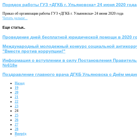
Порядок работы ГУЗ «ДГКБ г. Ульяновска» 24 июня 2020 года
Приказ об организации работы ГУЗ «ДГКБ г. Ульяновска» 24 июня 2020 года
Читать дальше...
Еще статьи..
Проведение дней бесплатной юридической помощи в 2020 г
Международный молодежный конкурс социальной антикорр
"Вместе против коррупции!"
Информация о вступлении в силу Постановления Правительс
№618н
Поздравление главного врача ДГКБ Ульяновска с Днём меди
Назад
19
20
21
22
23
24
25
26
27
28
Вперёд