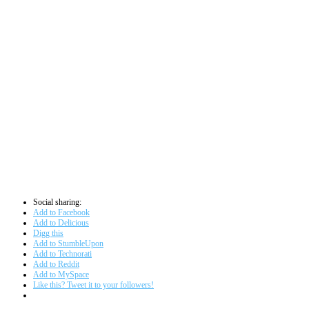
Social sharing:
Add to Facebook
Add to Delicious
Digg this
Add to StumbleUpon
Add to Technorati
Add to Reddit
Add to MySpace
Like this? Tweet it to your followers!