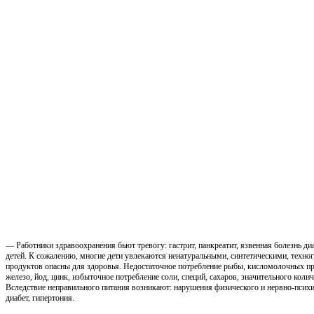
— Работники здравоохранения бьют тревогу: гастрит, панкреатит, язвенная болезнь д
детей. К сожалению, многие дети увлекаются ненатуральными, синтетическими, техно
продуктов опасны для здоровья. Недостаточное потребление рыбы, кисломолочных про
железо, йод, цинк, избыточное потребление соли, специй, сахаров, значительного кол
Вследствие неправильного питания возникают: нарушения физического и нервно-псих
диабет, гипертония.