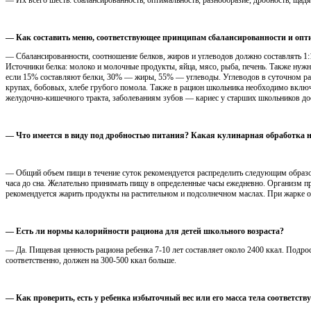
— Как составить меню, соответствующее принципам сбалансированности и опт
— Сбалансированности, соотношение белков, жиров и углеводов должно составлять 1:1
Источники белка: молоко и молочные продукты, яйца, мясо, рыба, печень. Также нужн
если 15% составляют белки, 30% — жиры, 55% — углеводы. Углеводов в суточном рац
крупах, бобовых, хлебе грубого помола. Также в рацион школьника необходимо включ
желудочно-кишечного тракта, заболеваниям зубов — кариес у старших школьников дос
— Что имеется в виду под дробностью питания? Какая кулинарная обработка 
— Общий объем пищи в течение суток рекомендуется распределить следующим образом
часа до сна. Желательно принимать пищу в определенные часы ежедневно. Организм пр
рекомендуется жарить продукты на растительном и подсолнечном маслах. При жарке 
— Есть ли нормы калорийности рациона для детей школьного возраста?
— Да. Пищевая ценность рациона ребенка 7-10 лет составляет около 2400 ккал. Подрос
соответственно, должен на 300-500 ккал больше.
— Как проверить, есть у ребенка избыточный вес или его масса тела соответств