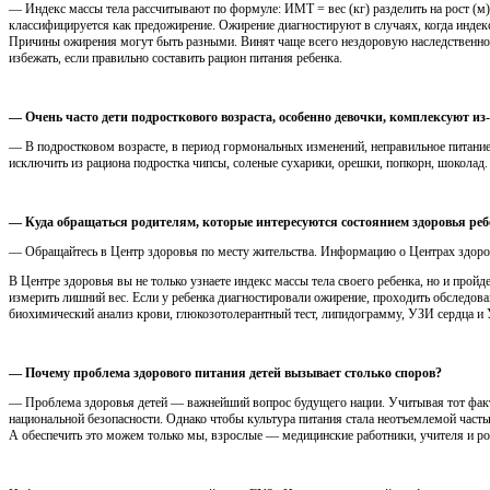
— Индекс массы тела рассчитывают по формуле: ИМТ = вес (кг) разделить на рост (м) 
классифицируется как предожирение. Ожирение диагностируют в случаях, когда индекс
Причины ожирения могут быть разными. Винят чаще всего нездоровую наследственност
избежать, если правильно составить рацион питания ребенка.
— Очень часто дети подросткового возраста, особенно девочки, комплексуют из
— В подростковом возрасте, в период гормональных изменений, неправильное питани
исключить из рациона подростка чипсы, соленые сухарики, орешки, попкорн, шоколад.
— Куда обращаться родителям, которые интересуются состоянием здоровья реб
— Обращайтесь в Центр здоровья по месту жительства. Информацию о Центрах здоро
В Центре здоровья вы не только узнаете индекс массы тела своего ребенка, но и про
измерить лишний вес. Если у ребенка диагностировали ожирение, проходить обследова
биохимический анализ крови, глюкозотолерантный тест, липидограмму, УЗИ сердца 
— Почему проблема здорового питания детей вызывает столько споров?
— Проблема здоровья детей — важнейший вопрос будущего нации. Учитывая тот факт, 
национальной безопасности. Однако чтобы культура питания стала неотъемлемой часть
А обеспечить это можем только мы, взрослые — медицинские работники, учителя и ро