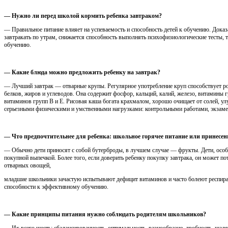
— Нужно ли перед школой кормить ребенка завтраком?
— Правильное питание влияет на успеваемость и способность детей к обучению. Дока
завтракать по утрам, снижается способность выполнять психофизиологические тесты, 
обучению.
— Какие блюда можно предложить ребенку на завтрак?
— Лучший завтрак — отварные крупы. Регулярное употребление круп способствует рос
белков, жиров и углеводов. Она содержит фосфор, кальций, калий, железо, витамины 
витаминов групп В и Е. Рисовая каша богата крахмалом, хорошо очищает от солей, ул
серьезными физическими и умственными нагрузками: контрольными работами, экзам
— Что предпочтительнее для ребенка: школьное горячее питание или принесенн
— Обычно дети приносят с собой бутерброды, в лучшем случае — фрукты. Дети, особен
покупной выпечкой. Более того, если доверить ребенку покупку завтрака, он может п
отварных овощей,
младшие школьники зачастую испытывают дефицит витаминов и часто болеют респира
способности к эффективному обучению.
— Какие принципы питания нужно соблюдать родителям школьников?
— Их всего шесть: сбалансированность, оптимальность, разнообразие, дробность, щад